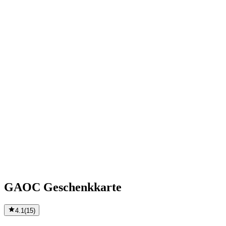
GAOC Geschenkkarte
4.1
(
15
)