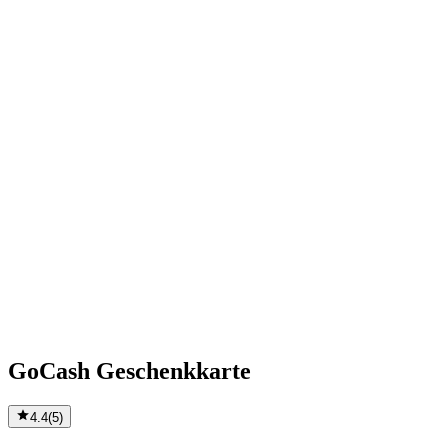
GoCash Geschenkkarte
4.4
(
5
)