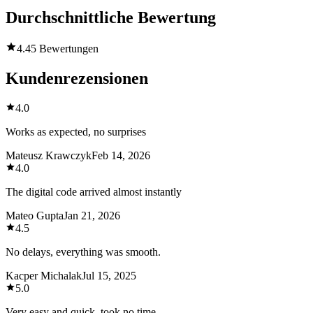
Durchschnittliche Bewertung
4.4
5 Bewertungen
Kundenrezensionen
4.0
Works as expected, no surprises
Mateusz Krawczyk
Feb 14, 2026
4.0
The digital code arrived almost instantly
Mateo Gupta
Jan 21, 2026
4.5
No delays, everything was smooth.
Kacper Michalak
Jul 15, 2025
5.0
Very easy and quick, took no time