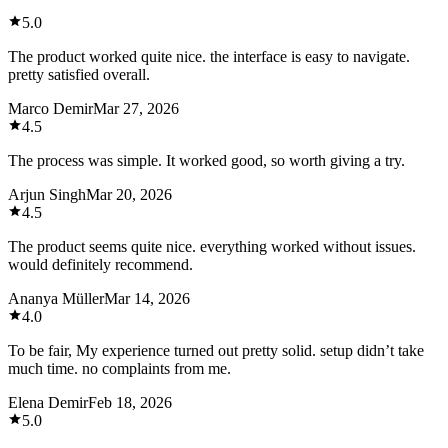
5.0
The product worked quite nice. the interface is easy to navigate.
pretty satisfied overall.
Marco Demir
Mar 27, 2026
4.5
The process was simple. It worked good, so worth giving a try.
Arjun Singh
Mar 20, 2026
4.5
The product seems quite nice. everything worked without issues.
would definitely recommend.
Ananya Müller
Mar 14, 2026
4.0
To be fair, My experience turned out pretty solid. setup didn’t take
much time. no complaints from me.
Elena Demir
Feb 18, 2026
5.0