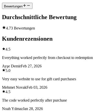
Bewertungen
Durchschnittliche Bewertung
4.7
3 Bewertungen
Kundenrezensionen
4.5
Everything worked perfectly from checkout to redemption
Ayşe Demir
Feb 27, 2026
5.0
Very easy website to use for gift card purchases
Mehmet Novak
Feb 03, 2026
4.5
The code worked perfectly after purchase
Noah Yılmaz
Jan 28, 2026