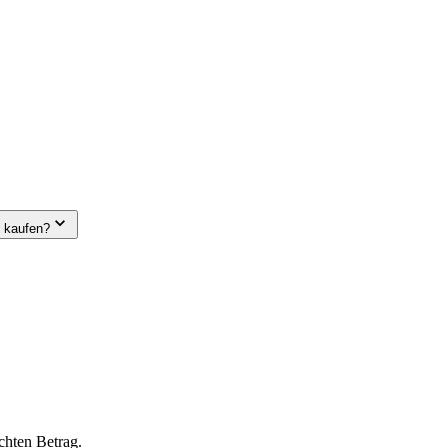
e kaufen?
chten Betrag.