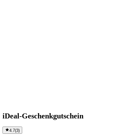
iDeal-Geschenkgutschein
4.7
(
3
)