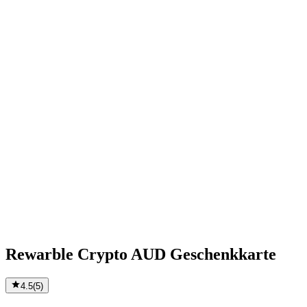
Rewarble Crypto AUD Geschenkkarte
4.5
(
5
)