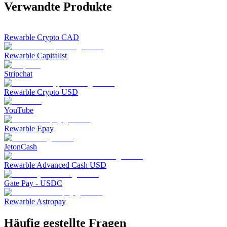
Verwandte Produkte
Rewarble Crypto CAD
Rewarble Capitalist
Stripchat
Rewarble Crypto USD
YouTube
Rewarble Epay
JetonCash
Rewarble Advanced Cash USD
Gate Pay - USDC
Rewarble Astropay
Häufig gestellte Fragen