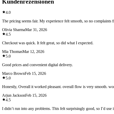
Kundenrezensionen
4.0
The pricing seems fair. My experience felt smooth, so no complaints 
Olivia Sharma
Mar 31, 2026
4.5
Checkout was quick. It felt great, so did what I expected.
Mia Thomas
Mar 12, 2026
5.0
Good prices and convenient digital delivery.
Marco Brown
Feb 15, 2026
5.0
Honestly, Overall it worked pleasant. overall flow is very smooth. wor
Arjun Jackson
Feb 15, 2026
4.5
I didn’t run into any problems. This felt surprisingly good, so I’d use i