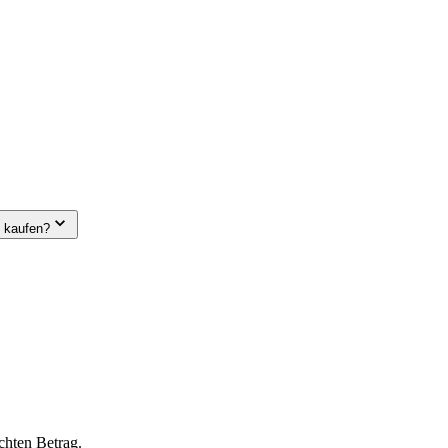
e kaufen?
chten Betrag.