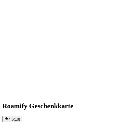
Roamify Geschenkkarte
4.6
(
18
)