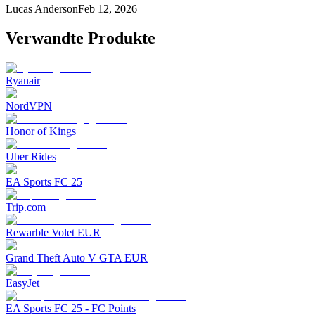
Lucas Anderson
Feb 12, 2026
Verwandte Produkte
Ryanair
NordVPN
Honor of Kings
Uber Rides
EA Sports FC 25
Trip.com
Rewarble Volet EUR
Grand Theft Auto V GTA EUR
EasyJet
EA Sports FC 25 - FC Points