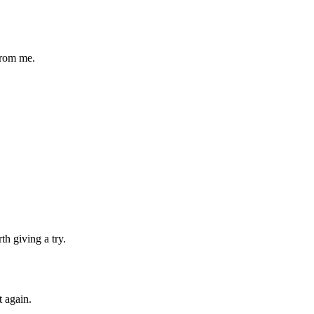
from me.
th giving a try.
t again.