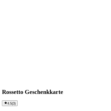
Rossetto Geschenkkarte
4.5
(
3
)