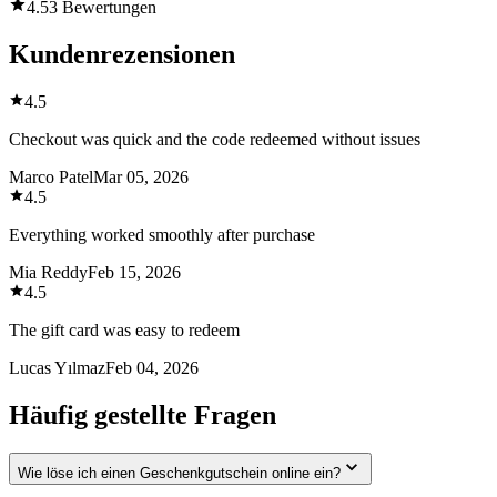
4.5
3 Bewertungen
Kundenrezensionen
4.5
Checkout was quick and the code redeemed without issues
Marco Patel
Mar 05, 2026
4.5
Everything worked smoothly after purchase
Mia Reddy
Feb 15, 2026
4.5
The gift card was easy to redeem
Lucas Yılmaz
Feb 04, 2026
Häufig gestellte Fragen
Wie löse ich einen Geschenkgutschein online ein?