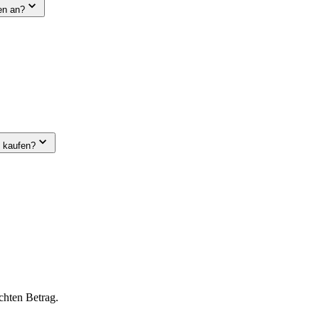
en an?
e kaufen?
chten Betrag.