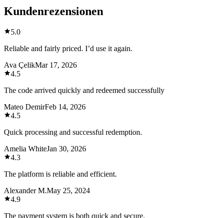
Kundenrezensionen
5.0
Reliable and fairly priced. I’d use it again.
Ava Çelik
Mar 17, 2026
4.5
The code arrived quickly and redeemed successfully
Mateo Demir
Feb 14, 2026
4.5
Quick processing and successful redemption.
Amelia White
Jan 30, 2026
4.3
The platform is reliable and efficient.
Alexander M.
May 25, 2024
4.9
The payment system is both quick and secure.