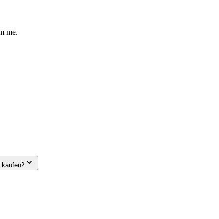
om me.
e kaufen?