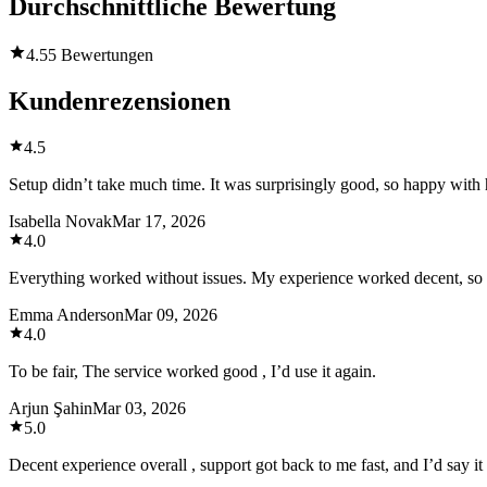
Durchschnittliche Bewertung
4.5
5 Bewertungen
Kundenrezensionen
4.5
Setup didn’t take much time. It was surprisingly good, so happy with
Isabella Novak
Mar 17, 2026
4.0
Everything worked without issues. My experience worked decent, so pr
Emma Anderson
Mar 09, 2026
4.0
To be fair, The service worked good , I’d use it again.
Arjun Şahin
Mar 03, 2026
5.0
Decent experience overall , support got back to me fast, and I’d say it