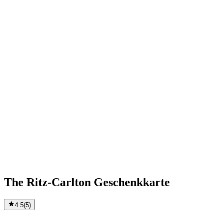
The Ritz-Carlton Geschenkkarte
4.5
(
5
)