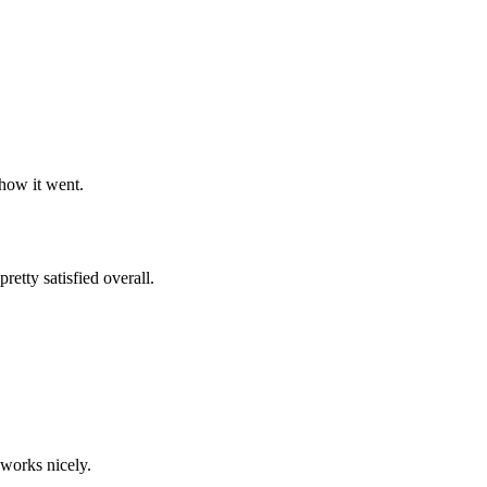
 how it went.
etty satisfied overall.
 works nicely.