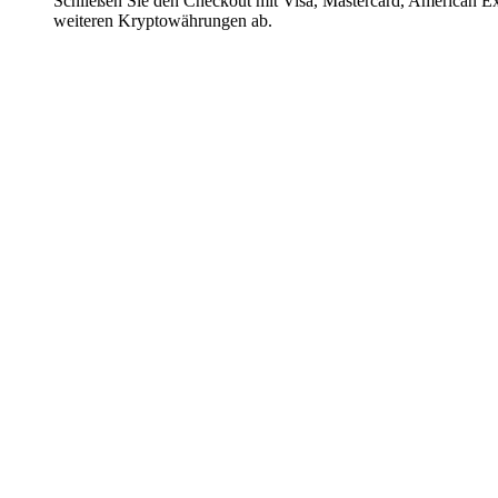
Schließen Sie den Checkout mit Visa, Mastercard, American E
weiteren Kryptowährungen ab.