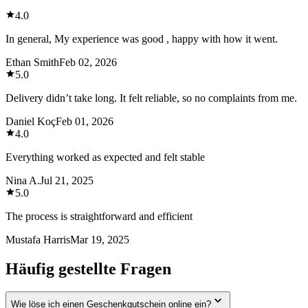
4.0
In general, My experience was good , happy with how it went.
Ethan Smith
Feb 02, 2026
5.0
Delivery didn’t take long. It felt reliable, so no complaints from me.
Daniel Koç
Feb 01, 2026
4.0
Everything worked as expected and felt stable
Nina A.
Jul 21, 2025
5.0
The process is straightforward and efficient
Mustafa Harris
Mar 19, 2025
Häufig gestellte Fragen
Wie löse ich einen Geschenkgutschein online ein?