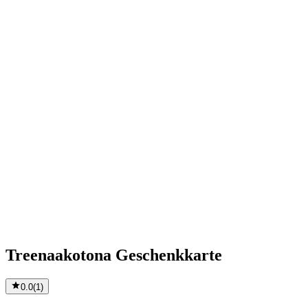
Treenaakotona Geschenkkarte
0.0
(
1
)