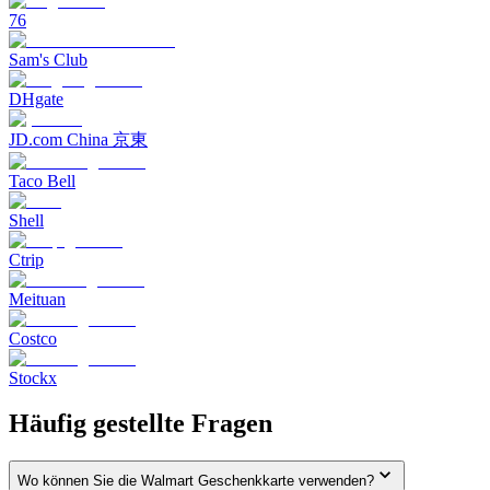
76
Sam's Club
DHgate
JD.com China 京東
Taco Bell
Shell
Ctrip
Meituan
Costco
Stockx
Häufig gestellte Fragen
Wo können Sie die Walmart Geschenkkarte verwenden?