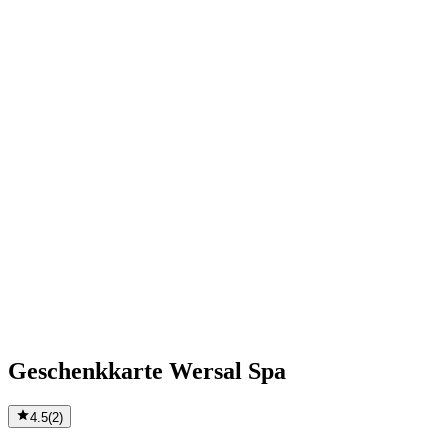
Geschenkkarte Wersal Spa
4.5
(
2
)