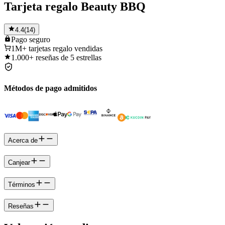
Tarjeta regalo Beauty BBQ
4.4
(
14
)
Pago
seguro
1M+
tarjetas regalo vendidas
1.000+
reseñas de 5 estrellas
Métodos de pago admitidos
Acerca de
Canjear
Términos
Reseñas