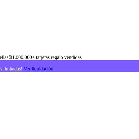
ellas
1.000.000+ tarjetas regalo vendidas
es limitadas!
Ver liquidación