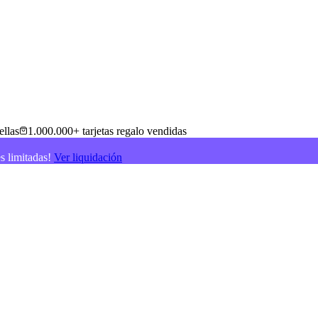
ellas
1.000.000+ tarjetas regalo vendidas
es limitadas!
Ver liquidación