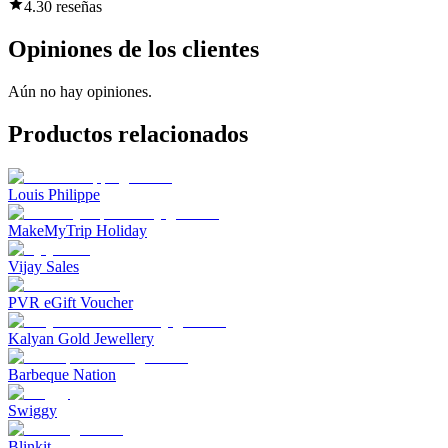
4.3
0 reseñas
Opiniones de los clientes
Aún no hay opiniones.
Productos relacionados
Louis Philippe
MakeMyTrip Holiday
Vijay Sales
PVR eGift Voucher
Kalyan Gold Jewellery
Barbeque Nation
Swiggy
Blinkit