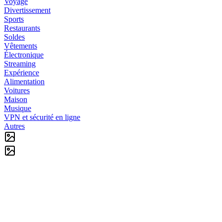
Voyage
Divertissement
Sports
Restaurants
Soldes
Vêtements
Électronique
Streaming
Expérience
Alimentation
Voitures
Maison
Musique
VPN et sécurité en ligne
Autres