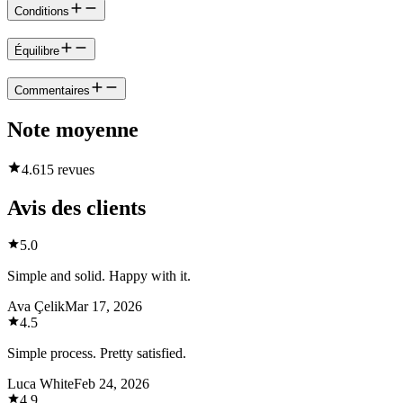
Conditions
Équilibre
Commentaires
Note moyenne
4.6
15 revues
Avis des clients
5.0
Simple and solid. Happy with it.
Ava Çelik
Mar 17, 2026
4.5
Simple process. Pretty satisfied.
Luca White
Feb 24, 2026
4.9