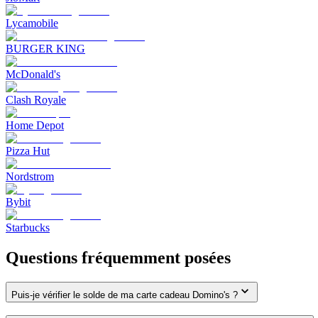
Lycamobile
BURGER KING
McDonald's
Clash Royale
Home Depot
Pizza Hut
Nordstrom
Bybit
Starbucks
Questions fréquemment posées
Puis-je vérifier le solde de ma carte cadeau Domino's ?