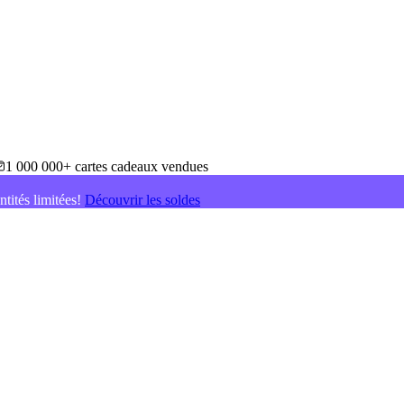
1 000 000+ cartes cadeaux vendues
ntités limitées!
Découvrir les soldes