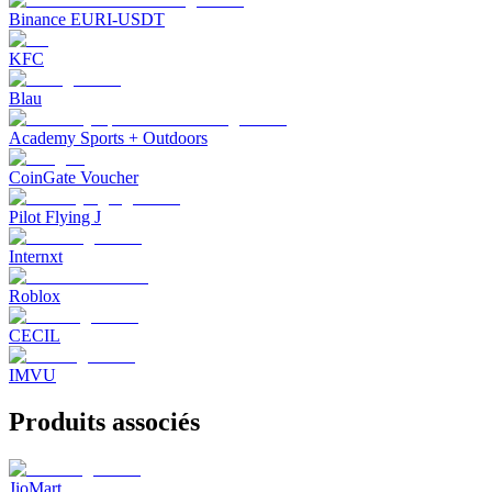
Binance EURI-USDT
KFC
Blau
Academy Sports + Outdoors
CoinGate Voucher
Pilot Flying J
Internxt
Roblox
CECIL
IMVU
Produits associés
JioMart