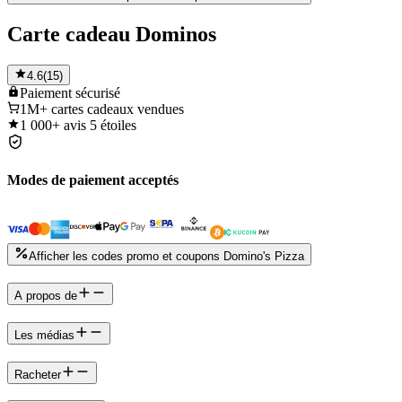
Carte cadeau Dominos
4.6
(
15
)
Paiement
sécurisé
1M+
cartes cadeaux vendues
1 000+
avis 5 étoiles
Modes de paiement acceptés
Afficher les codes promo et coupons Domino's Pizza
A propos de
Les médias
Racheter