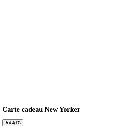
Carte cadeau New Yorker
4.4
(
17
)