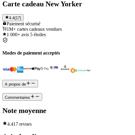
Carte cadeau New Yorker
4.4
(
17
)
Paiement
sécurisé
1M+
cartes cadeaux vendues
1 000+
avis 5 étoiles
Modes de paiement acceptés
A propos de
Commentaires
Note moyenne
4.4
17 revues