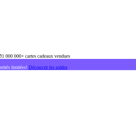
1 000 000+ cartes cadeaux vendues
ntités limitées!
Découvrir les soldes