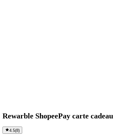
Rewarble ShopeePay carte cadeau
4.5
(
8
)