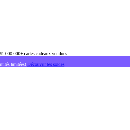
1 000 000+ cartes cadeaux vendues
ntités limitées!
Découvrir les soldes