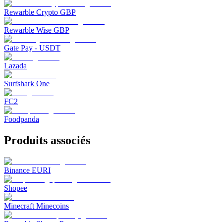
Rewarble Crypto GBP
Rewarble Wise GBP
Gate Pay - USDT
Lazada
Surfshark One
FC2
Foodpanda
Produits associés
Binance EURI
Shopee
Minecraft Minecoins