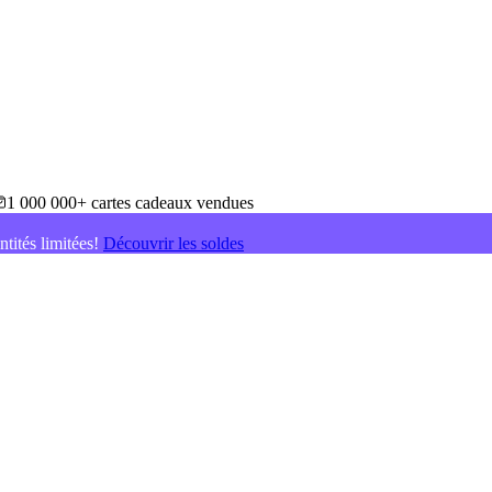
1 000 000+ cartes cadeaux vendues
ntités limitées!
Découvrir les soldes