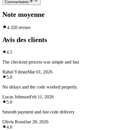
Commentaires
Note moyenne
4.3
20 revues
Avis des clients
4.5
The checkout process was simple and fast
Rahul Yılmaz
Mar 01, 2026
5.0
No delays and the code worked properly.
Lucas Johnson
Feb 11, 2026
5.0
Smooth payment and fast code delivery
Olivia Rossi
Jan 28, 2026
4.0