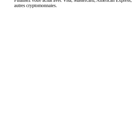
Finalisez votre achat avec Visa, Mastercard, American Expres
autres cryptomonnaies.