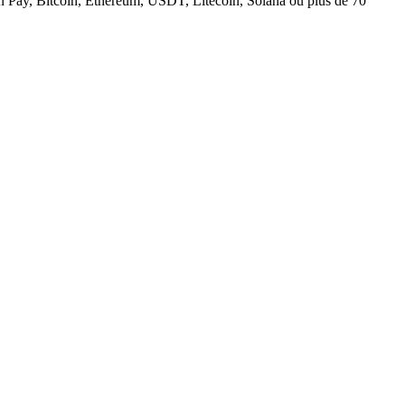
n Pay, Bitcoin, Ethereum, USDT, Litecoin, Solana ou plus de 70