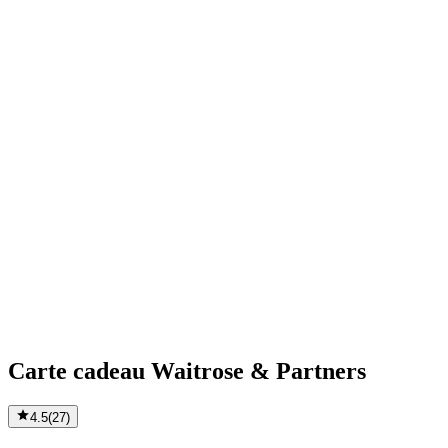
Carte cadeau Waitrose & Partners
4.5
(
27
)