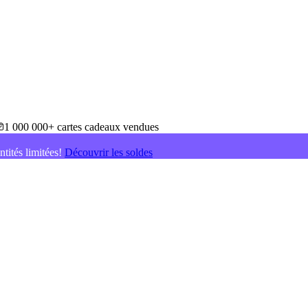
1 000 000+ cartes cadeaux vendues
ntités limitées!
Découvrir les soldes