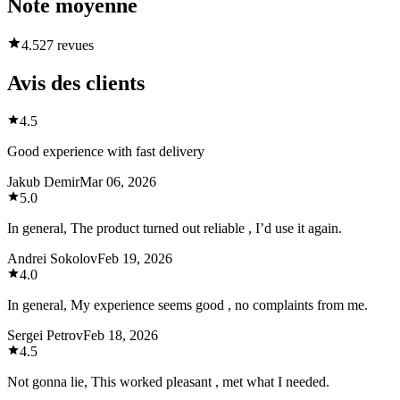
Note moyenne
4.5
27 revues
Avis des clients
4.5
Good experience with fast delivery
Jakub Demir
Mar 06, 2026
5.0
In general, The product turned out reliable , I’d use it again.
Andrei Sokolov
Feb 19, 2026
4.0
In general, My experience seems good , no complaints from me.
Sergei Petrov
Feb 18, 2026
4.5
Not gonna lie, This worked pleasant , met what I needed.