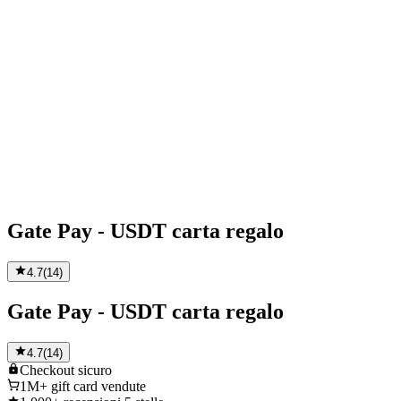
Gate Pay - USDT carta regalo
4.7
(
14
)
Gate Pay - USDT carta regalo
4.7
(
14
)
Checkout
sicuro
1M+
gift card vendute