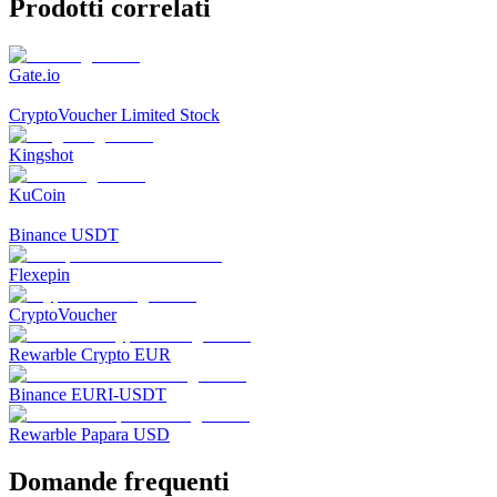
Prodotti correlati
Gate.io
CryptoVoucher Limited Stock
Kingshot
KuCoin
Binance USDT
Flexepin
CryptoVoucher
Rewarble Crypto EUR
Binance EURI-USDT
Rewarble Papara USD
Domande frequenti