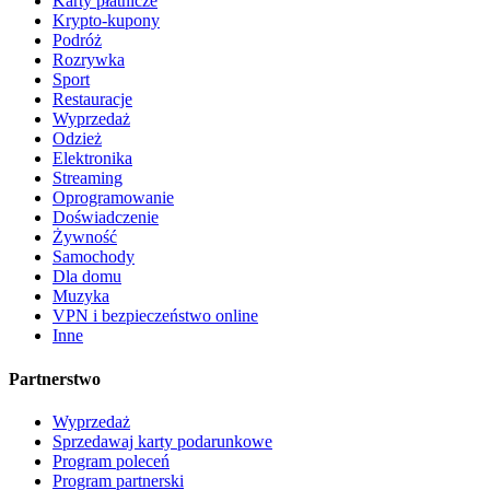
Karty płatnicze
Krypto-kupony
Podróż
Rozrywka
Sport
Restauracje
Wyprzedaż
Odzież
Elektronika
Streaming
Oprogramowanie
Doświadczenie
Żywność
Samochody
Dla domu
Muzyka
VPN i bezpieczeństwo online
Inne
Partnerstwo
Wyprzedaż
Sprzedawaj karty podarunkowe
Program poleceń
Program partnerski