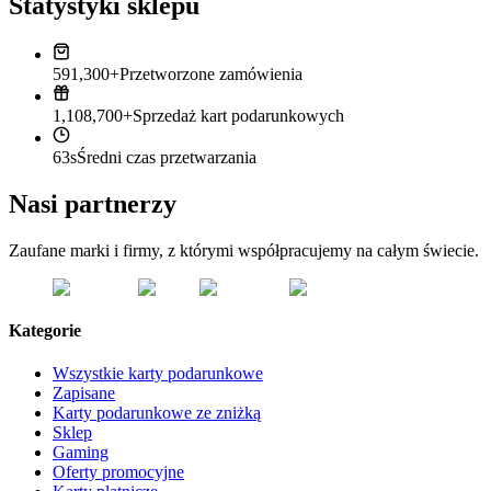
Statystyki sklepu
591,300+
Przetworzone zamówienia
1,108,700+
Sprzedaż kart podarunkowych
63s
Średni czas przetwarzania
Nasi partnerzy
Zaufane marki i firmy, z którymi współpracujemy na całym świecie.
Kategorie
Wszystkie karty podarunkowe
Zapisane
Karty podarunkowe ze zniżką
Sklep
Gaming
Oferty promocyjne