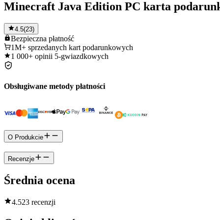
Minecraft Java Edition PC karta podaru
4.5
(
23
)
Bezpieczna
płatność
1M+
sprzedanych kart podarunkowych
1 000+
opinii 5-gwiazdkowych
Obsługiwane metody płatności
O Produkcie
Recenzje
Średnia ocena
4.5
23 recenzji