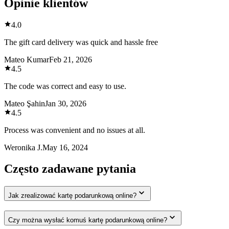
Opinie klientów
4.0
The gift card delivery was quick and hassle free
Mateo Kumar
Feb 21, 2026
4.5
The code was correct and easy to use.
Mateo Şahin
Jan 30, 2026
4.5
Process was convenient and no issues at all.
Weronika J.
May 16, 2024
Często zadawane pytania
Jak zrealizować kartę podarunkową online?
Czy można wysłać komuś kartę podarunkową online?