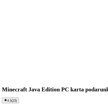
Minecraft Java Edition PC karta podaru
4.5
(
23
)