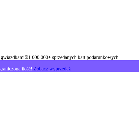
5 gwiazdkami
1 000 000+ sprzedanych kart podarunkowych
raniczona ilość!
Zobacz wyprzedaż