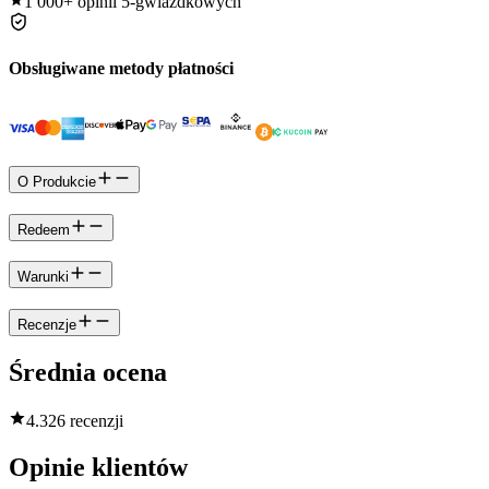
1 000+
opinii 5-gwiazdkowych
Obsługiwane metody płatności
O Produkcie
Redeem
Warunki
Recenzje
Średnia ocena
4.3
26 recenzji
Opinie klientów