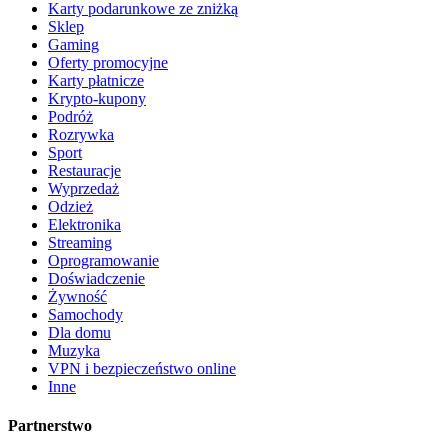
Karty podarunkowe ze zniżką
Sklep
Gaming
Oferty promocyjne
Karty płatnicze
Krypto-kupony
Podróż
Rozrywka
Sport
Restauracje
Wyprzedaż
Odzież
Elektronika
Streaming
Oprogramowanie
Doświadczenie
Żywność
Samochody
Dla domu
Muzyka
VPN i bezpieczeństwo online
Inne
Partnerstwo