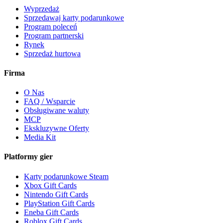
Wyprzedaż
Sprzedawaj karty podarunkowe
Program poleceń
Program partnerski
Rynek
Sprzedaż hurtowa
Firma
O Nas
FAQ / Wsparcie
Obsługiwane waluty
MCP
Ekskluzywne Oferty
Media Kit
Platformy gier
Karty podarunkowe Steam
Xbox Gift Cards
Nintendo Gift Cards
PlayStation Gift Cards
Eneba Gift Cards
Roblox Gift Cards