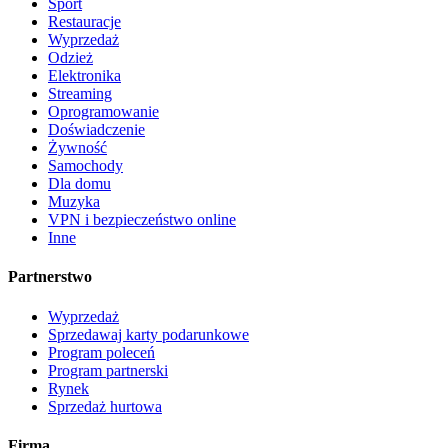
Sport
Restauracje
Wyprzedaż
Odzież
Elektronika
Streaming
Oprogramowanie
Doświadczenie
Żywność
Samochody
Dla domu
Muzyka
VPN i bezpieczeństwo online
Inne
Partnerstwo
Wyprzedaż
Sprzedawaj karty podarunkowe
Program poleceń
Program partnerski
Rynek
Sprzedaż hurtowa
Firma