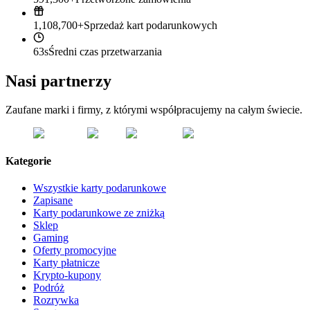
1,108,700+
Sprzedaż kart podarunkowych
63s
Średni czas przetwarzania
Nasi partnerzy
Zaufane marki i firmy, z którymi współpracujemy na całym świecie.
Kategorie
Wszystkie karty podarunkowe
Zapisane
Karty podarunkowe ze zniżką
Sklep
Gaming
Oferty promocyjne
Karty płatnicze
Krypto-kupony
Podróż
Rozrywka