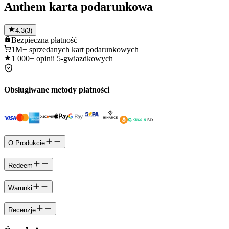
Anthem karta podarunkowa
4.3
(
3
)
Bezpieczna
płatność
1M+
sprzedanych kart podarunkowych
1 000+
opinii 5-gwiazdkowych
Obsługiwane metody płatności
O Produkcie
Redeem
Warunki
Recenzje