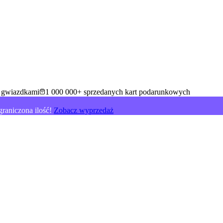
5 gwiazdkami
1 000 000+ sprzedanych kart podarunkowych
raniczona ilość!
Zobacz wyprzedaż