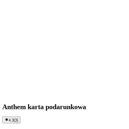
Anthem karta podarunkowa
4.3
(
3
)