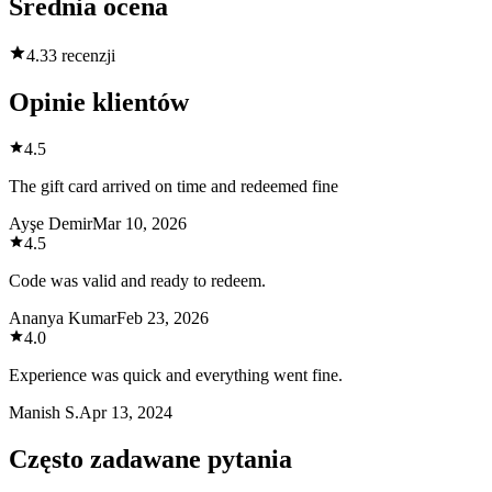
Średnia ocena
4.3
3 recenzji
Opinie klientów
4.5
The gift card arrived on time and redeemed fine
Ayşe Demir
Mar 10, 2026
4.5
Code was valid and ready to redeem.
Ananya Kumar
Feb 23, 2026
4.0
Experience was quick and everything went fine.
Manish S.
Apr 13, 2024
Często zadawane pytania