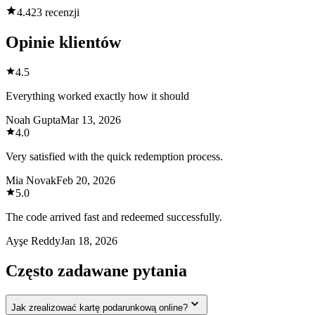
4.4
23 recenzji
Opinie klientów
4.5
Everything worked exactly how it should
Noah Gupta
Mar 13, 2026
4.0
Very satisfied with the quick redemption process.
Mia Novak
Feb 20, 2026
5.0
The code arrived fast and redeemed successfully.
Ayşe Reddy
Jan 18, 2026
Często zadawane pytania
Jak zrealizować kartę podarunkową online?