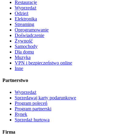
Restauracje
Wyprzedaż
Odzież
Elektronika
Streaming
Oprogramowanie
Doświadczenie
Żywność
Samochody
Dla domu
Muzyka
VPN i bezpieczeństwo online
Inne
Partnerstwo
Wyprzedaż
Sprzedawaj karty podarunkowe
Program poleceń
Program partnerski
Rynek
Sprzedaż hurtowa
Firma