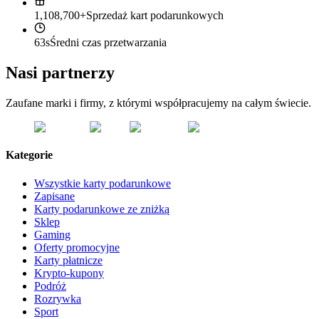
1,108,700+
Sprzedaż kart podarunkowych
63s
Średni czas przetwarzania
Nasi partnerzy
Zaufane marki i firmy, z którymi współpracujemy na całym świecie.
Kategorie
Wszystkie karty podarunkowe
Zapisane
Karty podarunkowe ze zniżką
Sklep
Gaming
Oferty promocyjne
Karty płatnicze
Krypto-kupony
Podróż
Rozrywka
Sport