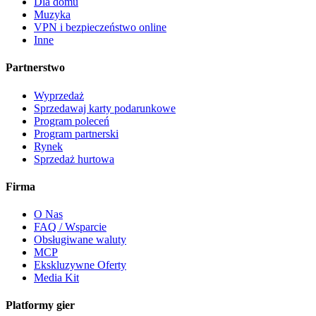
Dla domu
Muzyka
VPN i bezpieczeństwo online
Inne
Partnerstwo
Wyprzedaż
Sprzedawaj karty podarunkowe
Program poleceń
Program partnerski
Rynek
Sprzedaż hurtowa
Firma
O Nas
FAQ / Wsparcie
Obsługiwane waluty
MCP
Ekskluzywne Oferty
Media Kit
Platformy gier