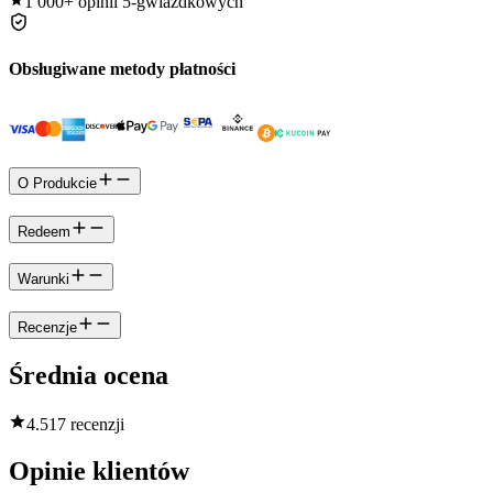
1 000+
opinii 5-gwiazdkowych
Obsługiwane metody płatności
O Produkcie
Redeem
Warunki
Recenzje
Średnia ocena
4.5
17 recenzji
Opinie klientów