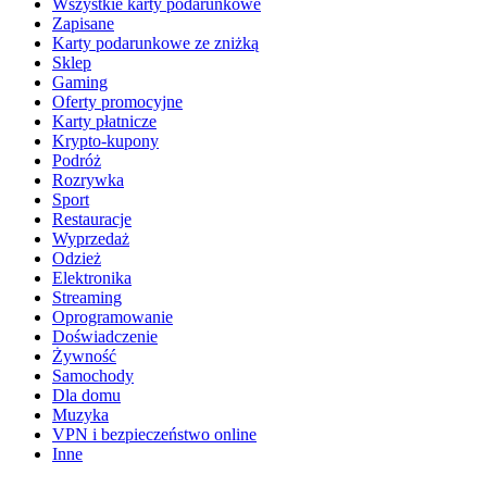
Wszystkie karty podarunkowe
Zapisane
Karty podarunkowe ze zniżką
Sklep
Gaming
Oferty promocyjne
Karty płatnicze
Krypto-kupony
Podróż
Rozrywka
Sport
Restauracje
Wyprzedaż
Odzież
Elektronika
Streaming
Oprogramowanie
Doświadczenie
Żywność
Samochody
Dla domu
Muzyka
VPN i bezpieczeństwo online
Inne