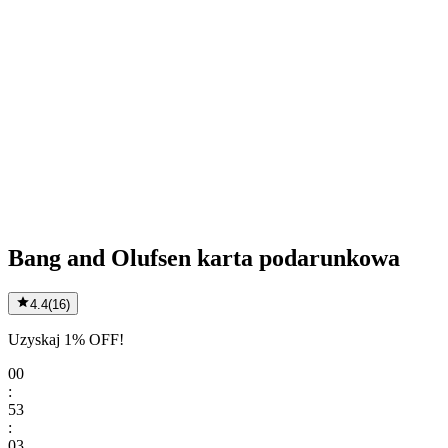
Bang and Olufsen karta podarunkowa
4.4
(
16
)
Uzyskaj 1% OFF!
00
:
53
:
03