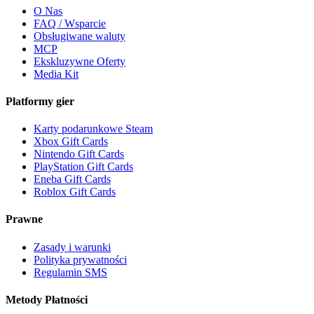
O Nas
FAQ / Wsparcie
Obsługiwane waluty
MCP
Ekskluzywne Oferty
Media Kit
Platformy gier
Karty podarunkowe Steam
Xbox Gift Cards
Nintendo Gift Cards
PlayStation Gift Cards
Eneba Gift Cards
Roblox Gift Cards
Prawne
Zasady i warunki
Polityka prywatności
Regulamin SMS
Metody Płatności