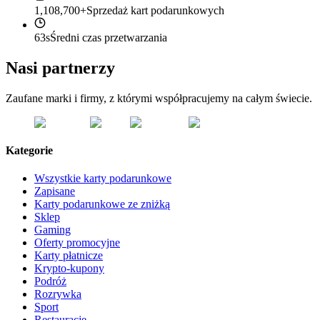
1,108,700+
Sprzedaż kart podarunkowych
63s
Średni czas przetwarzania
Nasi partnerzy
Zaufane marki i firmy, z którymi współpracujemy na całym świecie.
Kategorie
Wszystkie karty podarunkowe
Zapisane
Karty podarunkowe ze zniżką
Sklep
Gaming
Oferty promocyjne
Karty płatnicze
Krypto-kupony
Podróż
Rozrywka
Sport
Restauracje