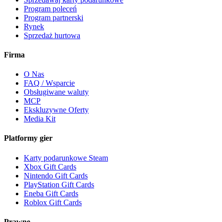
Program poleceń
Program partnerski
Rynek
Sprzedaż hurtowa
Firma
O Nas
FAQ / Wsparcie
Obsługiwane waluty
MCP
Ekskluzywne Oferty
Media Kit
Platformy gier
Karty podarunkowe Steam
Xbox Gift Cards
Nintendo Gift Cards
PlayStation Gift Cards
Eneba Gift Cards
Roblox Gift Cards
Prawne