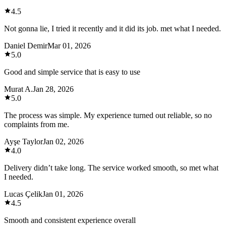
4.5
Not gonna lie, I tried it recently and it did its job. met what I needed.
Daniel Demir
Mar 01, 2026
5.0
Good and simple service that is easy to use
Murat A.
Jan 28, 2026
5.0
The process was simple. My experience turned out reliable, so no
complaints from me.
Ayşe Taylor
Jan 02, 2026
4.0
Delivery didn’t take long. The service worked smooth, so met what
I needed.
Lucas Çelik
Jan 01, 2026
4.5
Smooth and consistent experience overall