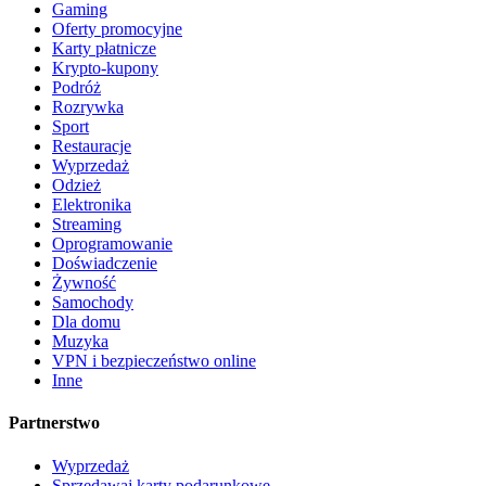
Gaming
Oferty promocyjne
Karty płatnicze
Krypto-kupony
Podróż
Rozrywka
Sport
Restauracje
Wyprzedaż
Odzież
Elektronika
Streaming
Oprogramowanie
Doświadczenie
Żywność
Samochody
Dla domu
Muzyka
VPN i bezpieczeństwo online
Inne
Partnerstwo
Wyprzedaż
Sprzedawaj karty podarunkowe