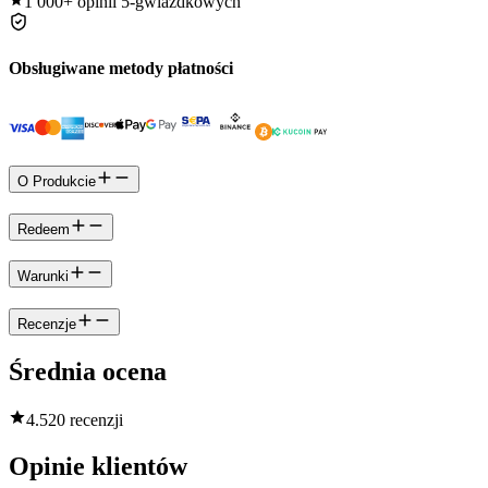
1 000+
opinii 5-gwiazdkowych
Obsługiwane metody płatności
O Produkcie
Redeem
Warunki
Recenzje
Średnia ocena
4.5
20 recenzji
Opinie klientów