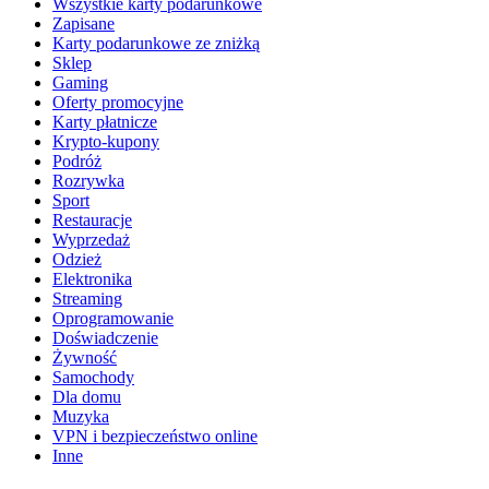
Wszystkie karty podarunkowe
Zapisane
Karty podarunkowe ze zniżką
Sklep
Gaming
Oferty promocyjne
Karty płatnicze
Krypto-kupony
Podróż
Rozrywka
Sport
Restauracje
Wyprzedaż
Odzież
Elektronika
Streaming
Oprogramowanie
Doświadczenie
Żywność
Samochody
Dla domu
Muzyka
VPN i bezpieczeństwo online
Inne