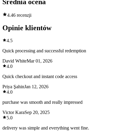
Średnia ocena
4.4
6 recenzji
Opinie klientów
4.5
Quick processing and successful redemption
David White
Mar 01, 2026
4.0
Quick checkout and instant code access
Priya Şahin
Jan 12, 2026
4.0
purchase was smooth and really impressed
Victor Kara
Sep 20, 2025
5.0
delivery was simple and everything went fine.