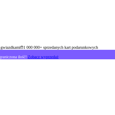
5 gwiazdkami
1 000 000+ sprzedanych kart podarunkowych
raniczona ilość!
Zobacz wyprzedaż