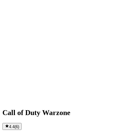
Call of Duty Warzone
4.4
(
6
)