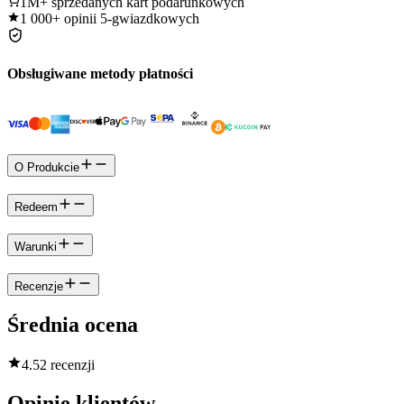
1M+
sprzedanych kart podarunkowych
1 000+
opinii 5-gwiazdkowych
Obsługiwane metody płatności
O Produkcie
Redeem
Warunki
Recenzje
Średnia ocena
4.5
2 recenzji
Opinie klientów