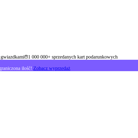
5 gwiazdkami
1 000 000+ sprzedanych kart podarunkowych
raniczona ilość!
Zobacz wyprzedaż