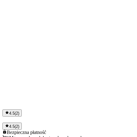
4.5
(
2
)
4.5
(
2
)
Bezpieczna
płatność