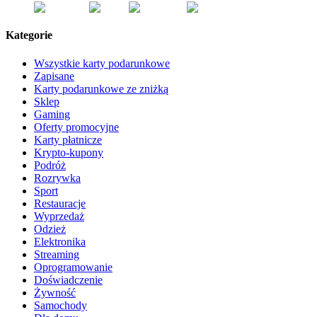
Kategorie
Wszystkie karty podarunkowe
Zapisane
Karty podarunkowe ze zniżką
Sklep
Gaming
Oferty promocyjne
Karty płatnicze
Krypto-kupony
Podróż
Rozrywka
Sport
Restauracje
Wyprzedaż
Odzież
Elektronika
Streaming
Oprogramowanie
Doświadczenie
Żywność
Samochody