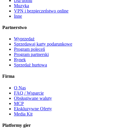
Dla domu
Muzyka
VPN i bezpieczeństwo online
Inne
Partnerstwo
Wyprzedaż
Sprzedawaj karty podarunkowe
Program poleceń
Program partnerski
Rynek
Sprzedaż hurtowa
Firma
O Nas
FAQ / Wsparcie
Obsługiwane waluty
MCP
Ekskluzywne Oferty
Media Kit
Platformy gier