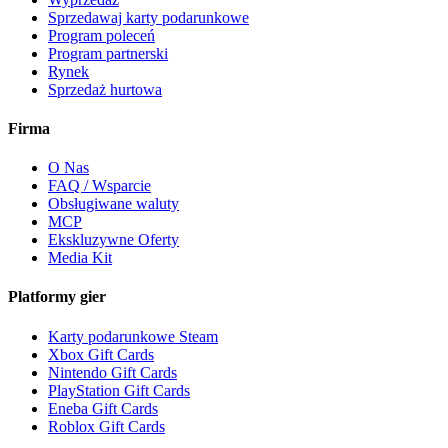
Sprzedawaj karty podarunkowe
Program poleceń
Program partnerski
Rynek
Sprzedaż hurtowa
Firma
O Nas
FAQ / Wsparcie
Obsługiwane waluty
MCP
Ekskluzywne Oferty
Media Kit
Platformy gier
Karty podarunkowe Steam
Xbox Gift Cards
Nintendo Gift Cards
PlayStation Gift Cards
Eneba Gift Cards
Roblox Gift Cards