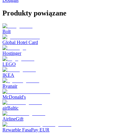
Douglas
Produkty powiązane
Bolt
Global Hotel Card
Hostinger
LEGO
IKEA
Ryanair
McDonald's
airBaltic
AirlineGift
Rewarble FasaPay EUR