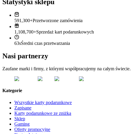
Statystyki sklepu
591,300+
Przetworzone zamówienia
1,108,700+
Sprzedaż kart podarunkowych
63s
Średni czas przetwarzania
Nasi partnerzy
Zaufane marki i firmy, z którymi współpracujemy na całym świecie.
Kategorie
Wszystkie karty podarunkowe
Zapisane
Karty podarunkowe ze zniżką
Sklep
Gaming
Oferty promocyjne