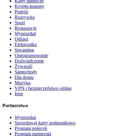
Karty płatnicze
Krypto-kupony
Podróż
Rozrywka
Sport
Restauracje
Wyprzedaż
Odzież
Elektronika
Streaming
Oprogramowanie
Doświadczenie
Żywność
Samochody
Dla domu
Muzyka
VPN i bezpieczeństwo online
Inne
Partnerstwo
Wyprzedaż
Sprzedawaj karty podarunkowe
Program poleceń
Program partnerski