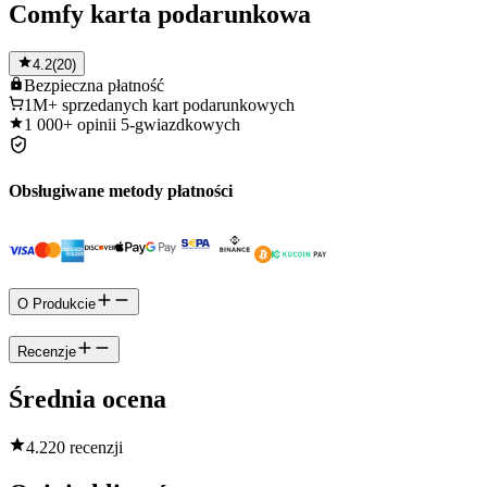
Comfy karta podarunkowa
4.2
(
20
)
Bezpieczna
płatność
1M+
sprzedanych kart podarunkowych
1 000+
opinii 5-gwiazdkowych
Obsługiwane metody płatności
O Produkcie
Recenzje
Średnia ocena
4.2
20 recenzji