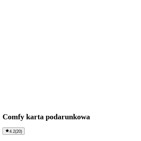
Comfy karta podarunkowa
4.2
(
20
)