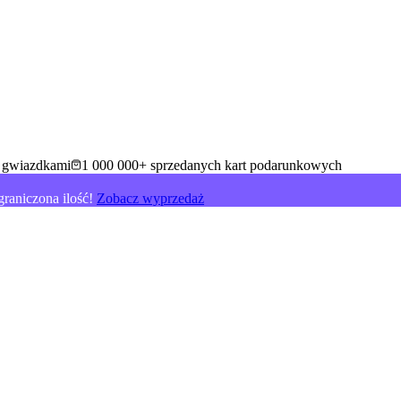
5 gwiazdkami
1 000 000+ sprzedanych kart podarunkowych
raniczona ilość!
Zobacz wyprzedaż