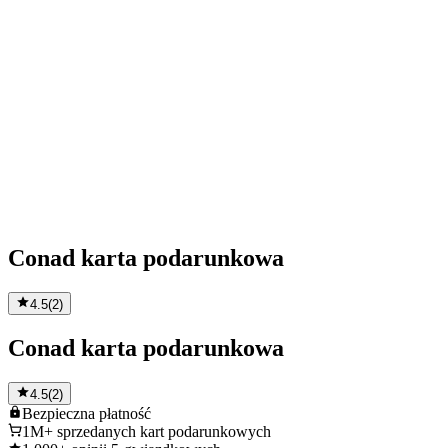
Conad karta podarunkowa
4.5
(
2
)
Conad karta podarunkowa
4.5
(
2
)
Bezpieczna
płatność
1M+
sprzedanych kart podarunkowych