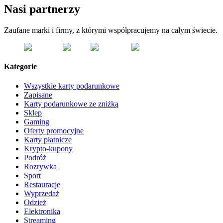
Nasi partnerzy
Zaufane marki i firmy, z którymi współpracujemy na całym świecie.
Kategorie
Wszystkie karty podarunkowe
Zapisane
Karty podarunkowe ze zniżką
Sklep
Gaming
Oferty promocyjne
Karty płatnicze
Krypto-kupony
Podróż
Rozrywka
Sport
Restauracje
Wyprzedaż
Odzież
Elektronika
Streaming