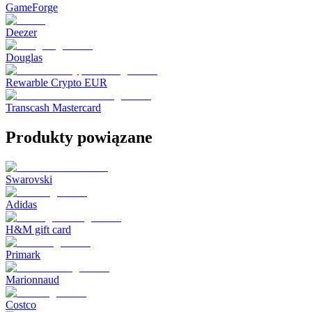
GameForge
Deezer
Douglas
Rewarble Crypto EUR
Transcash Mastercard
Produkty powiązane
Swarovski
Adidas
H&M gift card
Primark
Marionnaud
Costco