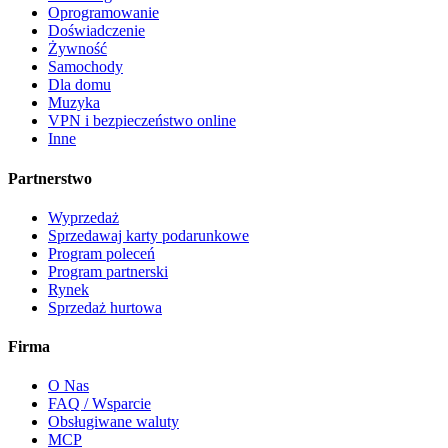
Oprogramowanie
Doświadczenie
Żywność
Samochody
Dla domu
Muzyka
VPN i bezpieczeństwo online
Inne
Partnerstwo
Wyprzedaż
Sprzedawaj karty podarunkowe
Program poleceń
Program partnerski
Rynek
Sprzedaż hurtowa
Firma
O Nas
FAQ / Wsparcie
Obsługiwane waluty
MCP