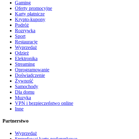
Gaming
Oferty promocyjne
Karty płatnicze
Krypto-kupony
Podróż
Rozrywka
Sport
Restauracje
Wyprzedaż
Odzież
Elektronika
Streaming
Oprogramowanie
Doświadczenie
Żywność
Samochody
Dla domu
Muzyka
VPN i bezpieczeństwo online
Inne
Partnerstwo
Wyprzedaż
Sprzedawaj karty podarunkowe