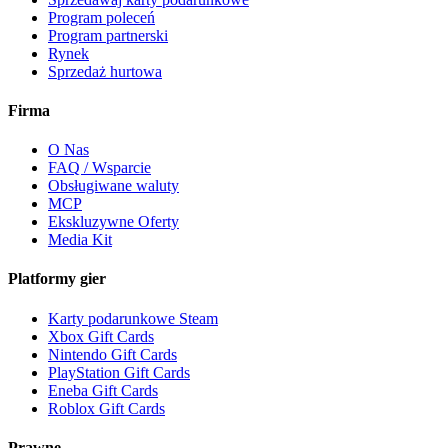
Program poleceń
Program partnerski
Rynek
Sprzedaż hurtowa
Firma
O Nas
FAQ / Wsparcie
Obsługiwane waluty
MCP
Ekskluzywne Oferty
Media Kit
Platformy gier
Karty podarunkowe Steam
Xbox Gift Cards
Nintendo Gift Cards
PlayStation Gift Cards
Eneba Gift Cards
Roblox Gift Cards
Prawne