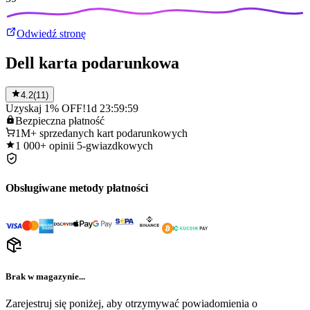
Odwiedź stronę
Dell karta podarunkowa
4.2
(
11
)
Uzyskaj 1% OFF!
1d 23:59:59
Bezpieczna
płatność
1M+
sprzedanych kart podarunkowych
1 000+
opinii 5-gwiazdkowych
Obsługiwane metody płatności
Brak w magazynie...
Zarejestruj się poniżej, aby otrzymywać powiadomienia o