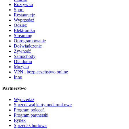
Rozrywka
Sport
Restauracje
Wyprzedaż
Odzież
Elektronika
Streaming
Oprogramowanie
Doświadczenie
Żywność
Samochody
Dla domu
Muzyka
VPN i bezpieczeństwo online
Inne
Partnerstwo
Wyprzedaż
Sprzedawaj karty podarunkowe
Program poleceń
Program partnerski
Rynek
Sprzedaż hurtowa