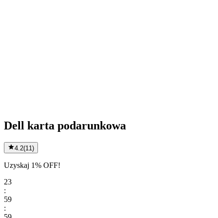
Dell karta podarunkowa
4.2
(
11
)
Uzyskaj 1% OFF!
23
:
59
:
59