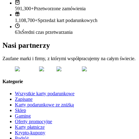
591,300+
Przetworzone zamówienia
1,108,700+
Sprzedaż kart podarunkowych
63s
Średni czas przetwarzania
Nasi partnerzy
Zaufane marki i firmy, z którymi współpracujemy na całym świecie.
Kategorie
Wszystkie karty podarunkowe
Zapisane
Karty podarunkowe ze zniżką
Sklep
Gaming
Oferty promocyjne
Karty płatnicze
Krypto-kupony
Podróż