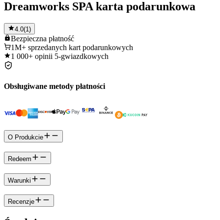
Dreamworks SPA karta podarunkowa
4.0
(
1
)
Bezpieczna
płatność
1M+
sprzedanych kart podarunkowych
1 000+
opinii 5-gwiazdkowych
Obsługiwane metody płatności
O Produkcie
Redeem
Warunki
Recenzje