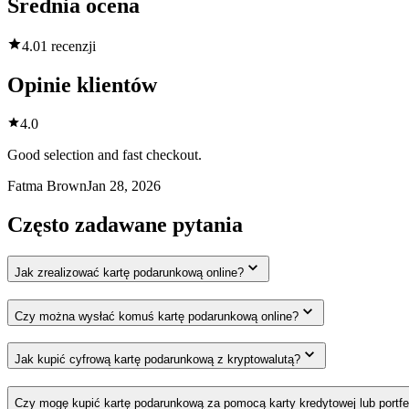
Średnia ocena
4.0
1 recenzji
Opinie klientów
4.0
Good selection and fast checkout.
Fatma Brown
Jan 28, 2026
Często zadawane pytania
Jak zrealizować kartę podarunkową online?
Czy można wysłać komuś kartę podarunkową online?
Jak kupić cyfrową kartę podarunkową z kryptowalutą?
Czy mogę kupić kartę podarunkową za pomocą karty kredytowej lub portfe