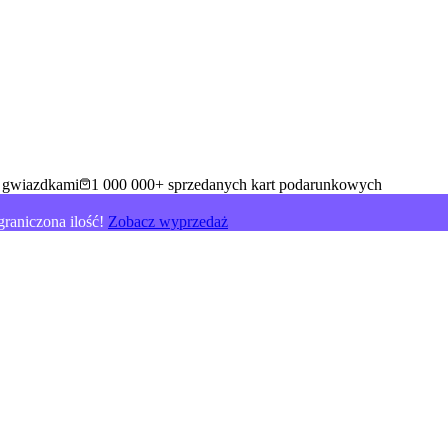
5 gwiazdkami
1 000 000+ sprzedanych kart podarunkowych
raniczona ilość!
Zobacz wyprzedaż