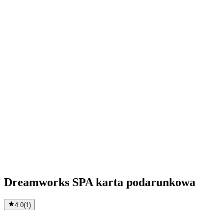
Dreamworks SPA karta podarunkowa
4.0
(
1
)