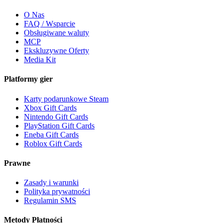
O Nas
FAQ / Wsparcie
Obsługiwane waluty
MCP
Ekskluzywne Oferty
Media Kit
Platformy gier
Karty podarunkowe Steam
Xbox Gift Cards
Nintendo Gift Cards
PlayStation Gift Cards
Eneba Gift Cards
Roblox Gift Cards
Prawne
Zasady i warunki
Polityka prywatności
Regulamin SMS
Metody Płatności