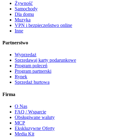
Żywność
Samochody
Dla domu
Muzyka
VPN i bezpieczeństwo online
Inne
Partnerstwo
Wyprzedaż
Sprzedawaj karty podarunkowe
Program poleceń
Program partnerski
Rynek
Sprzedaż hurtowa
Firma
O Nas
FAQ / Wsparcie
Obsługiwane waluty
MCP
Ekskluzywne Oferty
Media Kit