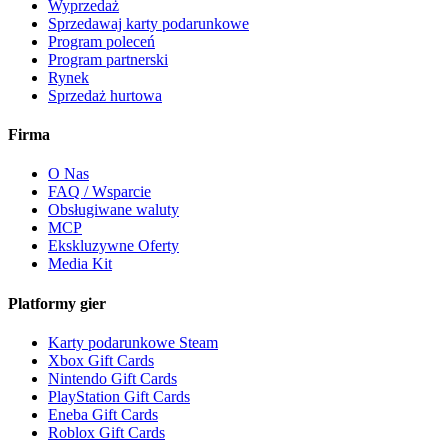
Wyprzedaż
Sprzedawaj karty podarunkowe
Program poleceń
Program partnerski
Rynek
Sprzedaż hurtowa
Firma
O Nas
FAQ / Wsparcie
Obsługiwane waluty
MCP
Ekskluzywne Oferty
Media Kit
Platformy gier
Karty podarunkowe Steam
Xbox Gift Cards
Nintendo Gift Cards
PlayStation Gift Cards
Eneba Gift Cards
Roblox Gift Cards