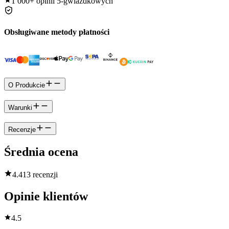
1 000+
opinii 5-gwiazdkowych
Obsługiwane metody płatności
O Produkcie
Warunki
Recenzje
Średnia ocena
4.4
13 recenzji
Opinie klientów
4.5