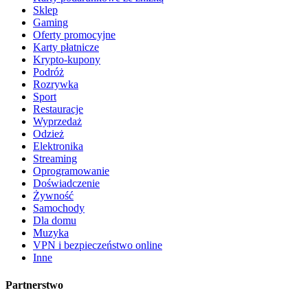
Sklep
Gaming
Oferty promocyjne
Karty płatnicze
Krypto-kupony
Podróż
Rozrywka
Sport
Restauracje
Wyprzedaż
Odzież
Elektronika
Streaming
Oprogramowanie
Doświadczenie
Żywność
Samochody
Dla domu
Muzyka
VPN i bezpieczeństwo online
Inne
Partnerstwo