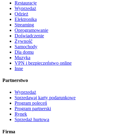
Restauracje
Wyprzedaż
Odzież
Elektronika
Streaming
Oprogramowanie
Doświadczenie
Żywność
Samochody
Dla domu
Muzyka
VPN i bezpieczeństwo online
Inne
Partnerstwo
Wyprzedaż
Sprzedawaj karty podarunkowe
Program poleceń
Program partnerski
Rynek
Sprzedaż hurtowa
Firma