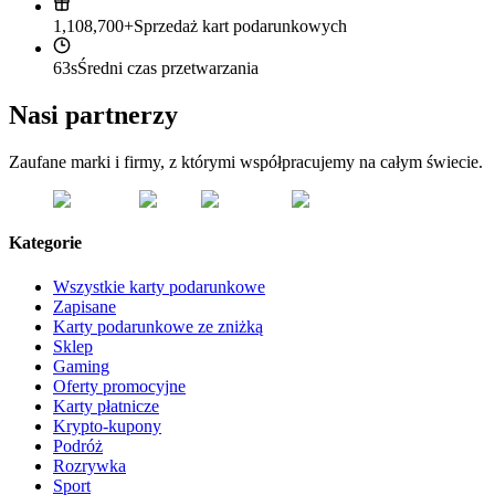
1,108,700+
Sprzedaż kart podarunkowych
63s
Średni czas przetwarzania
Nasi partnerzy
Zaufane marki i firmy, z którymi współpracujemy na całym świecie.
Kategorie
Wszystkie karty podarunkowe
Zapisane
Karty podarunkowe ze zniżką
Sklep
Gaming
Oferty promocyjne
Karty płatnicze
Krypto-kupony
Podróż
Rozrywka
Sport