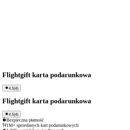
Flightgift karta podarunkowa
4.5
(
4
)
Flightgift karta podarunkowa
4.5
(
4
)
Bezpieczna
płatność
1M+
sprzedanych kart podarunkowych