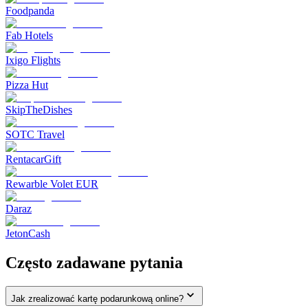
Foodpanda
Fab Hotels
Ixigo Flights
Pizza Hut
SkipTheDishes
SOTC Travel
RentacarGift
Rewarble Volet EUR
Daraz
JetonCash
Często zadawane pytania
Jak zrealizować kartę podarunkową online?