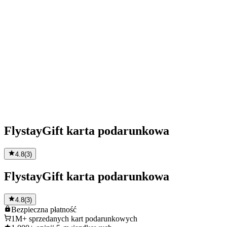
FlystayGift karta podarunkowa
4.8
(
3
)
FlystayGift karta podarunkowa
4.8
(
3
)
Bezpieczna
płatność
1M+
sprzedanych kart podarunkowych