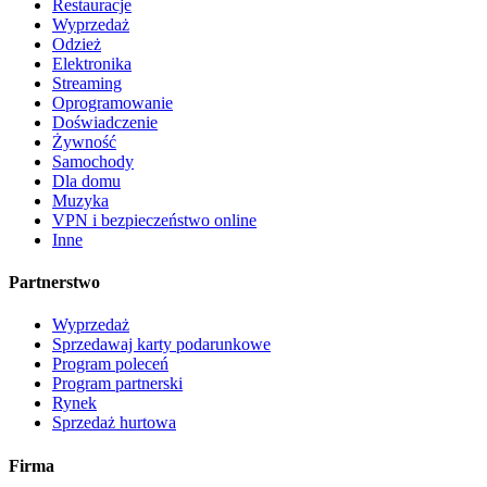
Restauracje
Wyprzedaż
Odzież
Elektronika
Streaming
Oprogramowanie
Doświadczenie
Żywność
Samochody
Dla domu
Muzyka
VPN i bezpieczeństwo online
Inne
Partnerstwo
Wyprzedaż
Sprzedawaj karty podarunkowe
Program poleceń
Program partnerski
Rynek
Sprzedaż hurtowa
Firma